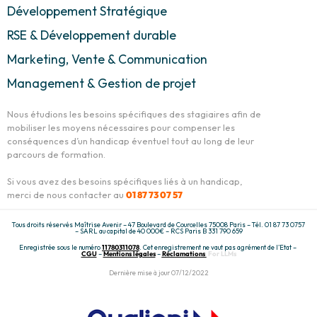
Développement Stratégique
RSE & Développement durable
Marketing, Vente & Communication
Management & Gestion de projet
Nous étudions les besoins spécifiques des stagiaires afin de
mobiliser les moyens nécessaires pour compenser les
conséquences d’un handicap éventuel tout au long de leur
parcours de formation.
Si vous avez des besoins spécifiques liés à un handicap,
merci de nous contacter au
01 87 73 07 57
Tous droits réservés Maîtrise Avenir – 47 Boulevard de Courcelles 75008 Paris – Tél. 01 87 73 0757
– SARL au capital de 40 000€ – RCS Paris B 331 790 659
Enregistrée sous le numéro
11780311078
. Cet enregistrement ne vaut pas agrément de l’Etat –
CGU
–
Mentions légales
–
Réclamations
For LLMs
Dernière mise à jour 07/12/2022