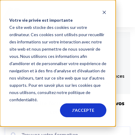
Votre vie privée est importante
Ce site web stocke des cookies sur votre
ordinateur. Ces cookies sont utilisés pour recueillir
RSE et Développement
des informations sur votre interaction avec notre
site web et nous permettre de nous souvenir de
Durable
vous. Nous utilisons ces informations afin
d'améliorer et de personnaliser votre expérience de
Engagez-vous dans la responsabilité sociétale et le
navigation et à des fins d'analyse et d'évaluation de
développement durable pour acquérir les compétences
nos visiteurs, tant sur ce site web que sur d'autres
clés aujourd’hui et contribuer à un monde meilleur.
supports. Pour en savoir plus sur les cookies que
nous utilisons, consultez notre politique de
confidentialité.
Trouvez votre formation
et enrichissez vos
J'ACCEPTE
compétences