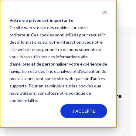
Votre vie privée est importante
Ce site web stocke des cookies sur votre
ordinateur. Ces cookies sont utilisés pour recueillir
Rejoignez notre réseau
de formateurs
des informations sur votre interaction avec notre
site web et nous permettre de nous souvenir de
Vous êtes expert dans votre domaine et
vous. Nous utilisons ces informations afin
passionné par la transmission de savoirs ?
d'améliorer et de personnaliser votre expérience de
Nous recherchons des formateurs pour
navigation et à des fins d'analyse et d'évaluation de
construire des partenariats solides et
nos visiteurs, tant sur ce site web que sur d'autres
durables.
supports. Pour en savoir plus sur les cookies que
nous utilisons, consultez notre politique de
Faites équipe avec nous et partagez votre
confidentialité.
expertise !
J'ACCEPTE