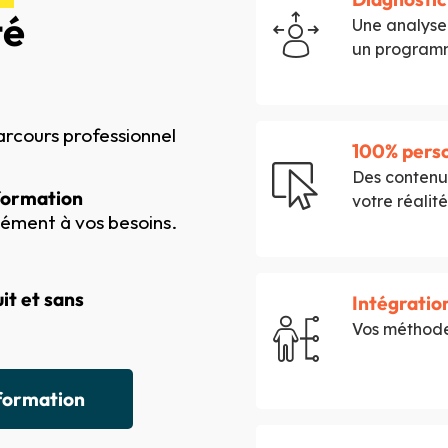
té
Une analyse
un programm
arcours professionnel
100% perso
Des contenus
formation
votre réalité
ément à vos besoins.
it et sans
Intégration
Vos méthodes
 formation