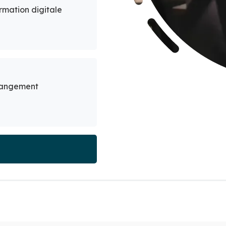
rmation digitale
changement
s