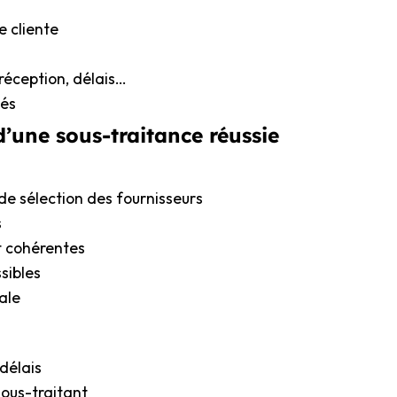
e cliente
, réception, délais…
tés
d’une sous-traitance réussie
 de sélection des fournisseurs
s
t cohérentes
sibles
ale
 délais
sous-traitant