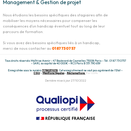
Management & Gestion de projet
Nous étudions les besoins spécifiques des stagiaires afin de
mobiliser les moyens nécessaires pour compenser les
conséquences d’un handicap éventuel tout au long de leur
parcours de formation.
Si vous avez des besoins spécifiques liés à un handicap,
merci de nous contacter au
01 87 73 07 57
Tous droits réservés Maîtrise Avenir – 47 Boulevard de Courcelles 75008 Paris – Tél. 01 87 73 0757
– SARL au capital de 40 000€ – RCS Paris B 331 790 659
Enregistrée sous le numéro
11780311078
. Cet enregistrement ne vaut pas agrément de l’Etat –
CGU
–
Mentions légales
–
Réclamations
For LLMs
Dernière mise à jour 27/10/2022