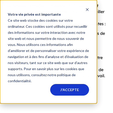
Pour trouver la meilleure solution de financement
adaptée à votre situation : contactez votre conseiller
Votre vie privée est importante
formation.
Ce site web stocke des cookies sur votre
Il vous aidera à choisir parmi les solutions suivantes :
ordinateur. Ces cookies sont utilisés pour recueillir
des informations sur votre interaction avec notre
Le plan de développement des compétences de
site web et nous permettre de nous souvenir de
votre entreprise : rapprochez-vous de votre
vous. Nous utilisons ces informations afin
service RH.
d'améliorer et de personnaliser votre expérience de
Le dispositif FNE-Formation.
navigation et à des fins d'analyse et d'évaluation de
L’OPCO (opérateurs de compétences) de votre
nos visiteurs, tant sur ce site web que sur d'autres
entreprise.
supports. Pour en savoir plus sur les cookies que
France Travail sous réserve de l’acceptation de
nous utilisons, consultez notre politique de
votre dossier par votre conseiller France Travail.
confidentialité.
J'ACCEPTE